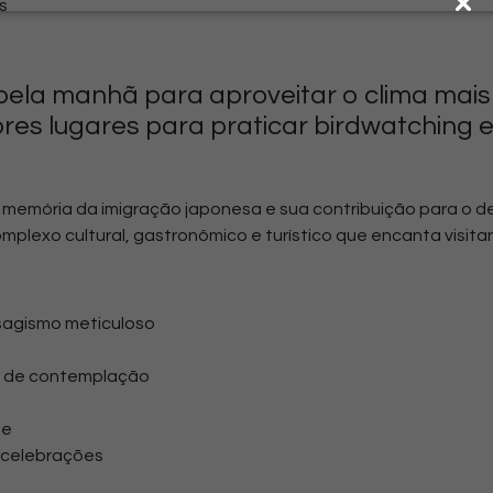
s
e pela manhã para aproveitar o clima mais
ores lugares para praticar birdwatching 
 memória da imigração japonesa
e sua contribuição para o 
plexo cultural, gastronômico e turístico que encanta visita
isagismo meticuloso
s de contemplação
ue
 celebrações