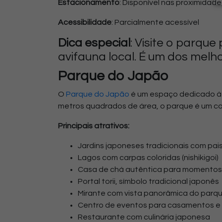
Estacionamento
: Disponível nas proximidade
Acessibilidade
: Parcialmente acessível
Dica especial
: Visite o parqu
avifauna local. É um dos melh
Parque do Japão
O
Parque do Japão
é um espaço dedicado à
metros quadrados de área, o parque é um com
Principais atrativos:
Jardins japoneses tradicionais com pa
Lagos com carpas coloridas (nishikigoi)
Casa de chá autêntica para momento
Portal torii, símbolo tradicional japonês
Mirante com vista panorâmica do parq
Centro de eventos para casamentos e
Restaurante com culinária japonesa