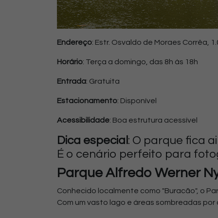
Endereço
: Estr. Osvaldo de Moraes Corrêa, 1.
Horário
: Terça a domingo, das 8h às 18h
Entrada
: Gratuita
Estacionamento
: Disponível
Acessibilidade
: Boa estrutura acessível
Dica especial
: O parque fica 
É o cenário perfeito para fot
Parque Alfredo Werner Nyf
Conhecido localmente como "Buracão", o Parqu
Com um vasto lago e áreas sombreadas por ár