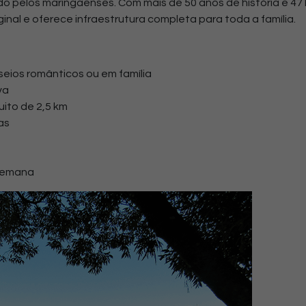
rido pelos maringaenses.
Com mais de 50 anos de história e 47
nal e oferece infraestrutura completa para toda a família.
seios românticos ou em família
va
ito de 2,5 km
as
 semana