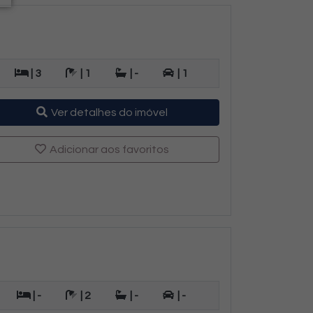
| 3
| 1
| -
| 1
Ver detalhes do imóvel
Adicionar aos favoritos
| -
| 2
| -
| -