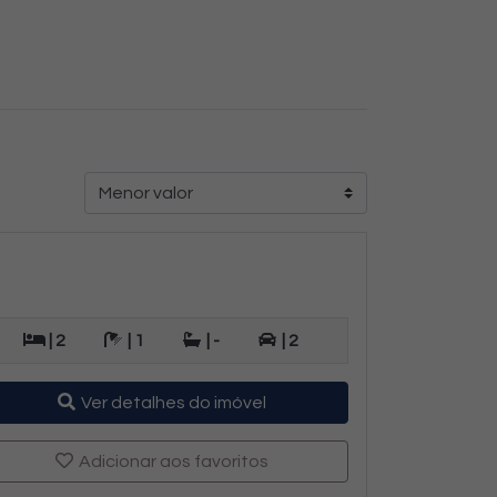
| 2
| 1
| -
| 2
Ver detalhes do imóvel
Adicionar aos favoritos