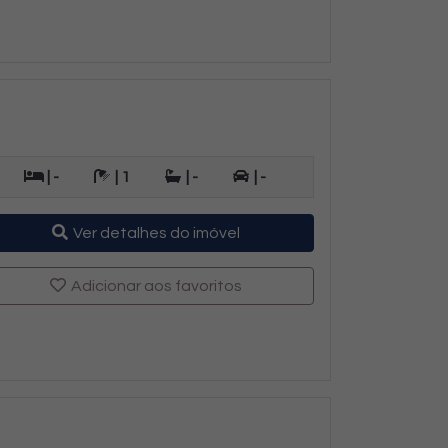
| -
| 1
| -
| -
Ver detalhes do imóvel
Adicionar aos favoritos