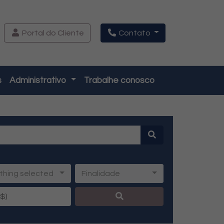
Portal do Cliente
Contato
s
Administrativo
Trabalhe conosco
thing selected
Finalidade