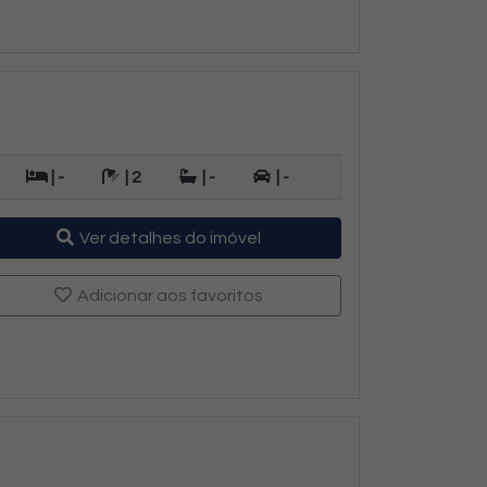
| -
| 2
| -
| -
Ver detalhes do imóvel
Adicionar aos favoritos