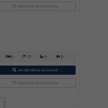
Adicionar aos favoritos
| -
| 1
| -
| -
Ver detalhes do imóvel
Adicionar aos favoritos