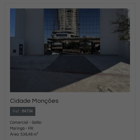
Cidade Monções
Ref.:
84734
Comercial - Salão
Maringá - PR
Área: 536,46 m²