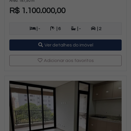
Área: 187,50 m²
R$ 1.100.000,00
| -
| 6
| -
| 2
Ver detalhes do imóvel
Adicionar aos favoritos