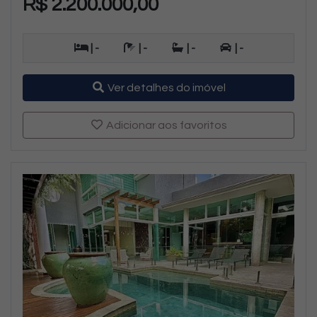
R$ 2.200.000,00
| -
| -
| -
| -
Ver detalhes do imóvel
Adicionar aos favoritos