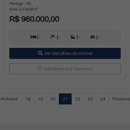
Maringá - PR
Área: 2.516,46 m²
R$ 960.000,00
| -
| -
| -
| -
Ver detalhes do imóvel
Adicionar aos favoritos
Anterior
18
19
20
21
22
23
24
Próxima