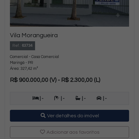
Vila Morangueira
Ref.:
63734
Comercial - Casa Comercial
Maringá - PR
Área: 327,42 m²
R$ 900.000,00 (V) - R$ 2.300,00 (L)
| -
| -
| -
| -
Ver detalhes do imóvel
Adicionar aos favoritos