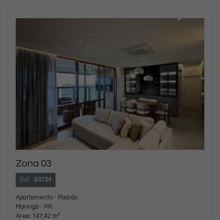
Zona 03
Ref.:
93734
Apartamento - Padrão
Maringá - PR
Área: 147,42 m²