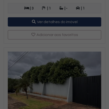
| 3
| 1
| -
| 1
Ver detalhes do imóvel
Adicionar aos favoritos