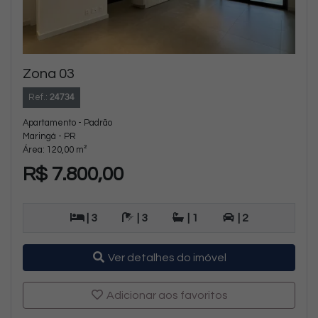
Zona 03
Ref.:
24734
Apartamento - Padrão
Maringá - PR
Área: 120,00 m²
R$ 7.800,00
| 3
| 3
| 1
| 2
Ver detalhes do imóvel
Adicionar aos favoritos