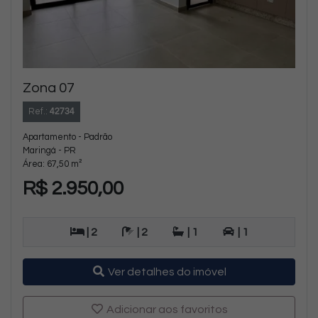
Zona 07
Ref.:
42734
Apartamento - Padrão
Maringá - PR
Área: 67,50 m²
R$ 2.950,00
| 2
| 2
| 1
| 1
Ver detalhes do imóvel
Adicionar aos favoritos