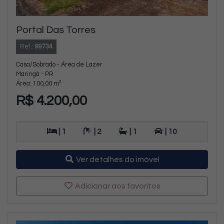
Portal Das Torres
Ref.:
99734
Casa/Sobrado - Área de Lazer
Maringá - PR
Área: 100,00 m²
R$ 4.200,00
| 1
| 2
| 1
| 10
Ver detalhes do imóvel
Adicionar aos favoritos