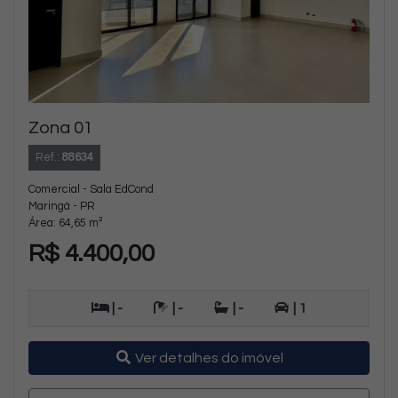
Zona 01
Ref.:
88634
Comercial - Sala EdCond
Maringá - PR
Área: 64,65 m²
R$ 4.400,00
| -
| -
| -
| 1
Ver detalhes do imóvel