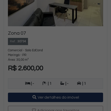
Zona 07
Ref.:
30734
Comercial - Sala EdCond
Maringá - PR
Área: 30,00 m²
R$ 2.600,00
| -
| 1
| -
| 1
Ver detalhes do imóvel
Adicionar aos favoritos