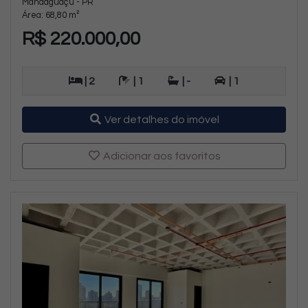
Mandaguaçu - PR
Área: 68,80 m²
R$ 220.000,00
| 2
| 1
| -
| 1
Ver detalhes do imóvel
Adicionar aos favoritos