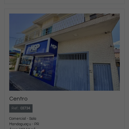
Centro
Ref.:
03734
Comercial - Sala
Mandaguaçu - PR