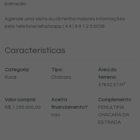
barracão.
Agende uma visita ou obtenha maiores informações
pelo telefone/whatsapp ( 4 4 ) 9 9 1 2 5.0036
Características
Categoria:
Tipo:
Área do
Rural
Chácara
terreno:
47832.57 M²
Valor compra:
Aceita
Complemento
R$ 1.250.000,00
financiamento?
PENULTIMA
nao
CHACARA DA
ESTRADA