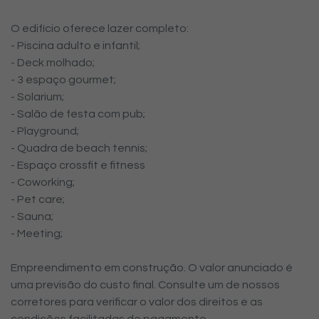
O edifício oferece lazer completo:
- Piscina adulto e infantil;
- Deck molhado;
- 3 espaço gourmet;
- Solarium;
- Salão de festa com pub;
- Playground;
- Quadra de beach tennis;
- Espaço crossfit e fitness
- Coworking;
- Pet care;
- Sauna;
- Meeting;
Empreendimento em construção. O valor anunciado é
uma previsão do custo final. Consulte um de nossos
corretores para verificar o valor dos direitos e as
condições facilitadas de pagamento.