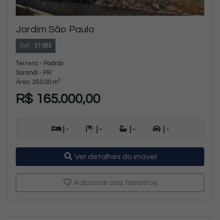
Jardim São Paulo
Ref.:
51083
Terreno - Padrão
Sarandi - PR
Área: 250,00 m²
R$ 165.000,00
| -
| -
| -
| -
Ver detalhes do imóvel
Adicionar aos favoritos