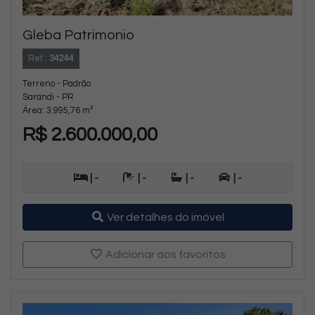
Gleba Patrimonio
Ref.:
34244
Terreno - Padrão
Sarandi - PR
Área: 3.995,76 m²
R$ 2.600.000,00
| -
| -
| -
| -
Ver detalhes do imóvel
Adicionar aos favoritos