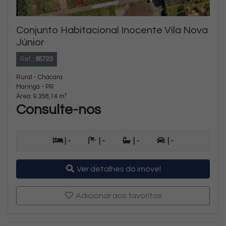
Conjunto Habitacional Inocente Vila Nova
Júnior
Ref.:
65723
Rural - Chácara
Maringá - PR
Área: 9.358,14 m²
Consulte-nos
| -
| -
| -
| -
Ver detalhes do imóvel
Adicionar aos favoritos