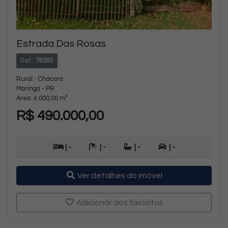
Estrada Das Rosas
Ref.:
78392
Rural - Chácara
Maringá - PR
Área: 4.000,00 m²
R$ 490.000,00
| -
| -
| -
| -
Ver detalhes do imóvel
Adicionar aos favoritos