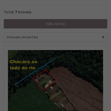
Total:
7
imóveis
Não Achei