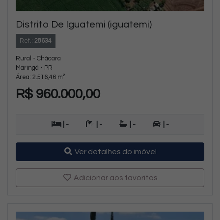
Distrito De Iguatemi (iguatemi)
Ref.:
28634
Rural - Chácara
Maringá - PR
Área: 2.516,46 m²
R$ 960.000,00
| -
| -
| -
| -
Ver detalhes do imóvel
Adicionar aos favoritos