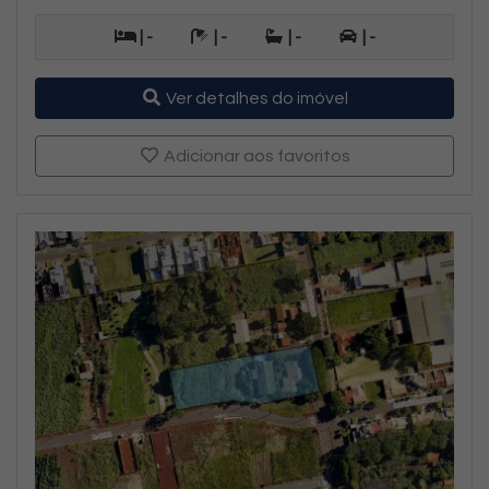
| -
| -
| -
| -
Ver detalhes do imóvel
Adicionar aos favoritos