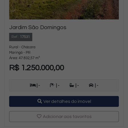
Jardim São Domingos
Ref.:
17531
Rural - Chácara
Maringá - PR
Área: 47.832,57 m²
R$ 1.250.000,00
| -
| -
| -
| -
Ver detalhes do imóvel
Adicionar aos favoritos