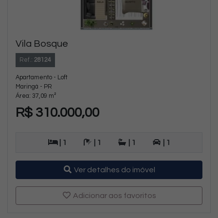
Vila Bosque
Ref.:
28124
Apartamento - Loft
Maringá - PR
Área: 37,09 m²
R$ 310.000,00
| 1
| 1
| 1
| 1
Ver detalhes do imóvel
Adicionar aos favoritos