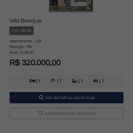
Vila Bosque
Ref.:
49124
Apartamento - Loft
Maringá - PR
Área: 37,09 m²
R$ 320.000,00
| 1
| 1
| 1
| 1
Ver detalhes do imóvel
Adicionar aos favoritos