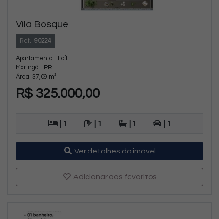
Vila Bosque
Ref.:
90224
Apartamento - Loft
Maringá - PR
Área: 37,09 m²
R$ 325.000,00
| 1
| 1
| 1
| 1
Ver detalhes do imóvel
Adicionar aos favoritos