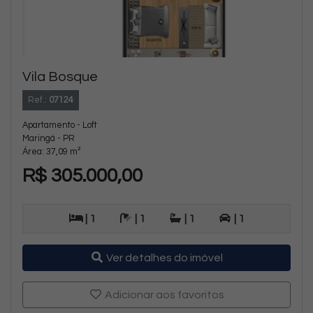
Vila Bosque
Ref.:
07124
Apartamento - Loft
Maringá - PR
Área: 37,09 m²
R$ 305.000,00
| 1
| 1
| 1
| 1
Ver detalhes do imóvel
Adicionar aos favoritos