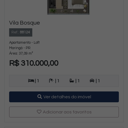
Vila Bosque
Ref.:
88124
Apartamento - Loft
Maringá - PR
Área: 37,09 m²
R$ 310.000,00
| 1
| 1
| 1
| 1
Ver detalhes do imóvel
Adicionar aos favoritos