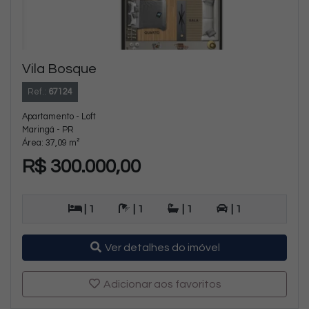
Vila Bosque
Ref.:
67124
Apartamento - Loft
Maringá - PR
Área: 37,09 m²
R$ 300.000,00
| 1
| 1
| 1
| 1
Ver detalhes do imóvel
Adicionar aos favoritos