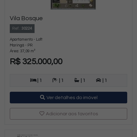
Vila Bosque
Ref.:
30224
Apartamento - Loft
Maringá - PR
Área: 37,09 m²
R$ 325.000,00
| 1
| 1
| 1
| 1
Ver detalhes do imóvel
Adicionar aos favoritos