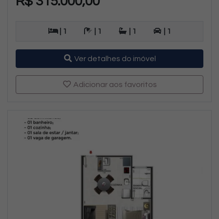
R$ 315.000,00
| 1
| 1
| 1
| 1
Ver detalhes do imóvel
Adicionar aos favoritos