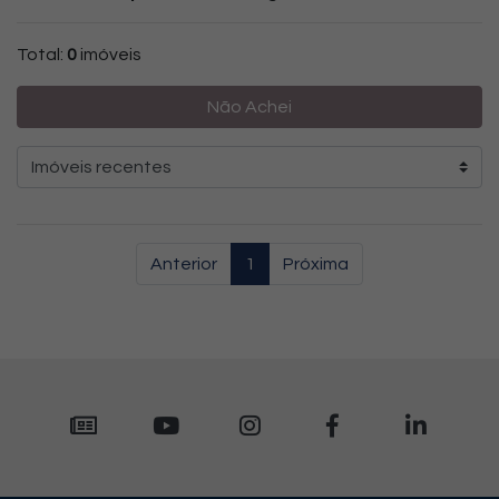
Total:
0
imóveis
Não Achei
Anterior
1
Próxima