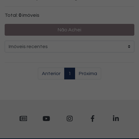
Total:
0
imóveis
Não Achei
Anterior
1
Próxima